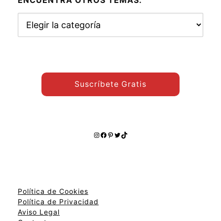
ENCUENTRA OTROS TEMAS:
Encuentra
otros
temas:
Suscríbete Gratis
Instagram
Facebook
Pinterest
Twitter
TikTok
Política de Cookies
Política de Privacidad
Aviso Legal