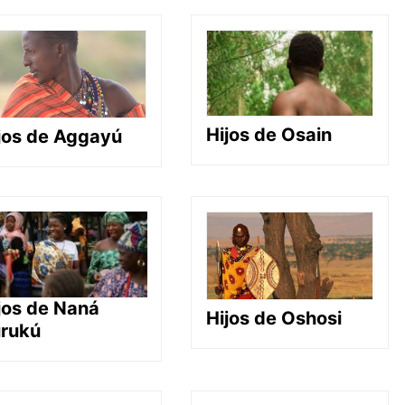
Hijos de Osain
jos de Aggayú
jos de Naná
Hijos de Oshosi
rukú