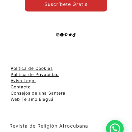
Suscríbete Gratis
Instagram
Facebook
Pinterest
Twitter
TikTok
Política de Cookies
Política de Privacidad
Aviso Legal
Contacto
Consejos de una Santera
Web Te amo Eleguá
Revista de Religión Afrocubana