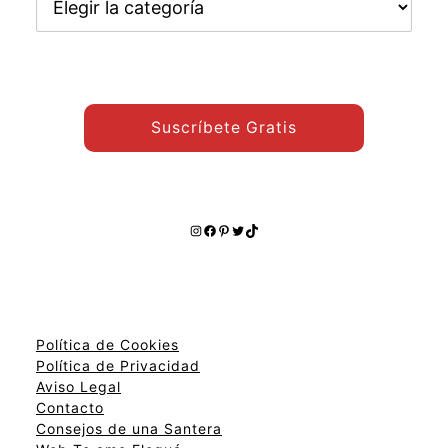
otros
temas:
Suscríbete Gratis
Instagram
Facebook
Pinterest
Twitter
TikTok
Política de Cookies
Política de Privacidad
Aviso Legal
Contacto
Consejos de una Santera