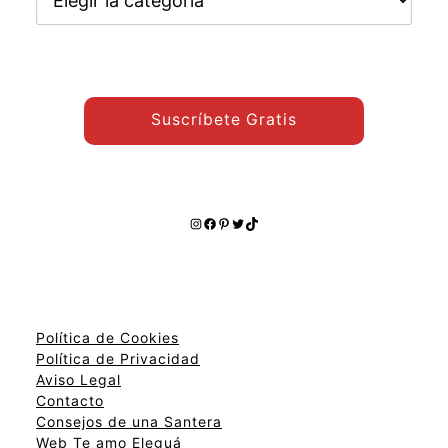
otros
temas:
Suscríbete Gratis
Instagram
Facebook
Pinterest
Twitter
TikTok
Política de Cookies
Política de Privacidad
Aviso Legal
Contacto
Consejos de una Santera
Web Te amo Eleguá