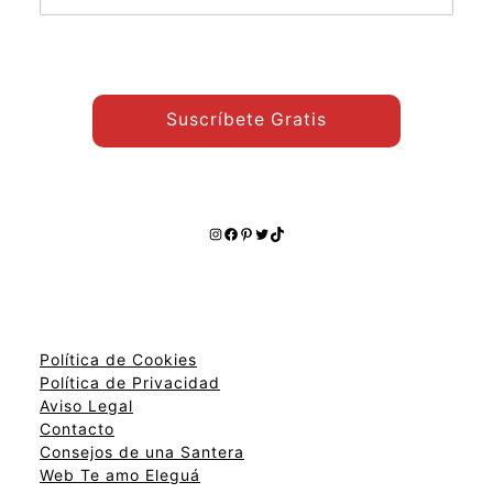
temas:
Suscríbete Gratis
Instagram
Facebook
Pinterest
Twitter
TikTok
Política de Cookies
Política de Privacidad
Aviso Legal
Contacto
Consejos de una Santera
Web Te amo Eleguá