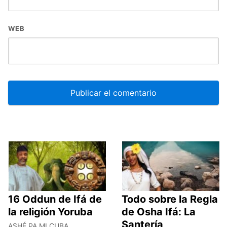
WEB
16 Oddun de Ifá de
Todo sobre la Regla
la religión Yoruba
de Osha Ifá: La
Santería
ASHÉ PA MI CUBA