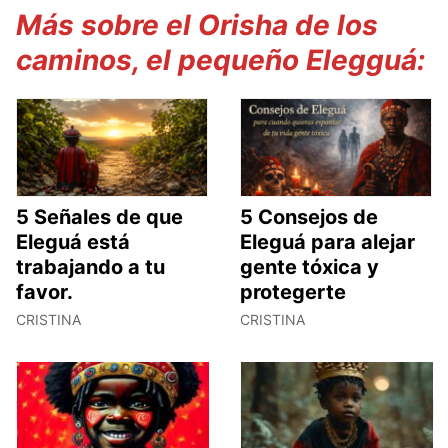
Más sobre el Orisha de los
caminos, el pequeño Elegguá:
5 Señales de que
5 Consejos de
Eleguá está
Eleguá para alejar
trabajando a tu
gente tóxica y
favor.
protegerte
CRISTINA
CRISTINA