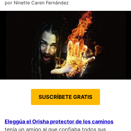
por
Ninette Caren Fernández
SUSCRÍBETE GRATIS
Eleggúa el Orisha protector de los caminos
tenía un amigo al que confiaba todos sus