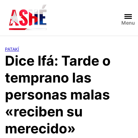
Saltar
al
contenido
Menu
PATAKÍ
Dice Ifá: Tarde o
temprano las
personas malas
«reciben su
merecido»