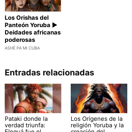
Los Orishas del
Panteón Yoruba ►
Deidades africanas
poderosas
ASHÉ PA MI CUBA
Entradas relacionadas
Pataki donde la
Los Orígenes de la
verdad triunfa:
religión Yoruba y la
Eleguá fue el
creación del