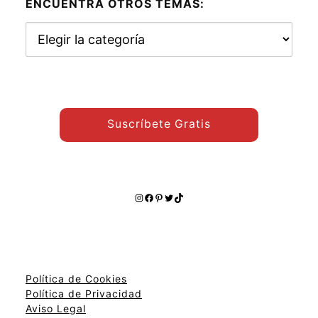
ENCUENTRA OTROS TEMAS:
Encuentra
otros
temas:
Suscríbete Gratis
Instagram
Facebook
Pinterest
Twitter
TikTok
Política de Cookies
Política de Privacidad
Aviso Legal