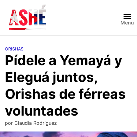
Saltar
al
contenido
Menu
ORISHAS
Pídele a Yemayá y
Eleguá juntos,
Orishas de férreas
voluntades
por
Claudia Rodríguez