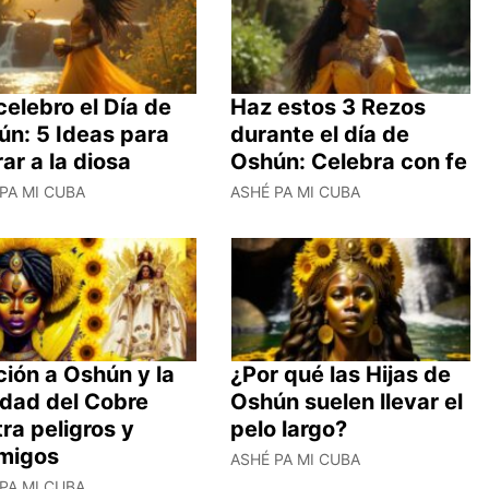
celebro el Día de
Haz estos 3 Rezos
ún: 5 Ideas para
durante el día de
ar a la diosa
Oshún: Celebra con fe
PA MI CUBA
ASHÉ PA MI CUBA
ión a Oshún y la
¿Por qué las Hijas de
idad del Cobre
Oshún suelen llevar el
ra peligros y
pelo largo?
migos
ASHÉ PA MI CUBA
PA MI CUBA