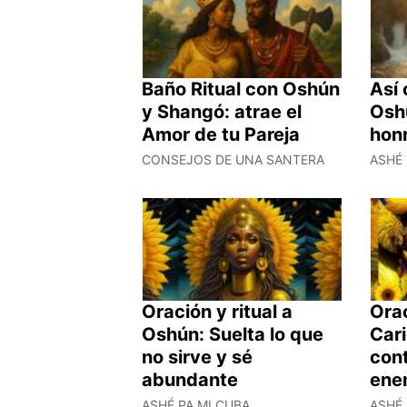
Baño Ritual con Oshún
Así 
y Shangó: atrae el
Osh
Amor de tu Pareja
honr
CONSEJOS DE UNA SANTERA
ASHÉ 
Oración y ritual a
Orac
Oshún: Suelta lo que
Car
no sirve y sé
cont
abundante
ene
ASHÉ PA MI CUBA
ASHÉ 