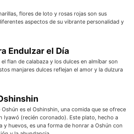
arillas, flores de loto y rosas rojas son sus
diferentes aspectos de su vibrante personalidad y
a Endulzar el Día
 el flan de calabaza y los dulces en almíbar son
tos manjares dulces reflejan el amor y la dulzura
 Oshinshin
e Oshún es el Oshinshin, una comida que se ofrece
 un Iyawó (recién coronado). Este plato, hecho a
la y huevos, es una forma de honrar a Oshún con
ión y la abundancia.