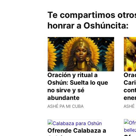
Te compartimos otros
honrar a Oshúncita:
Oración y ritual a
Orac
Oshún: Suelta lo que
Car
no sirve y sé
cont
abundante
ene
ASHÉ PA MI CUBA
ASHÉ 
Ofrende Calabaza a