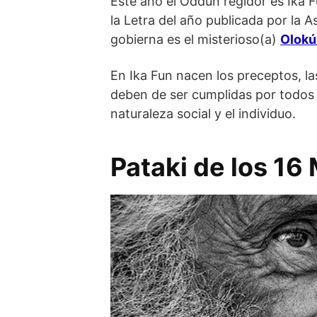
Este año el Oddun regidor es Ika 
la Letra del año publicada por la 
gobierna es el misterioso(a)
Olokú
En Ika Fun nacen los preceptos, l
deben de ser cumplidas por todos l
naturaleza social y el individuo.
Pataki de los 16