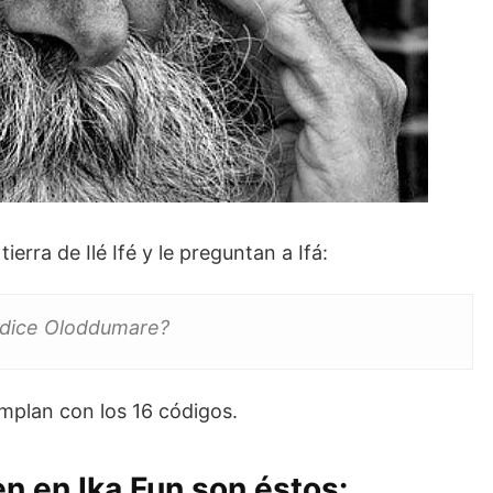
erra de Ilé Ifé y le preguntan a Ifá:
 dice Oloddumare?
umplan con los 16 códigos.
n en Ika Fun son éstos: