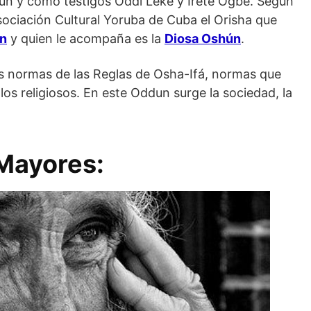
Fun y como testigos Oddi Leke y Irete Ogbe. Según
Asociación Cultural Yoruba de Cuba el Orisha que
n
y quien le acompaña es la
Diosa Oshún
.
as normas de las Reglas de Osha-Ifá, normas que
os religiosos. En este Oddun surge la sociedad, la
 Mayores: