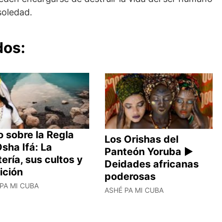
soledad.
dos:
 sobre la Regla
Los Orishas del
sha Ifá: La
Panteón Yoruba ►
ería, sus cultos y
Deidades africanas
ición
poderosas
PA MI CUBA
ASHÉ PA MI CUBA