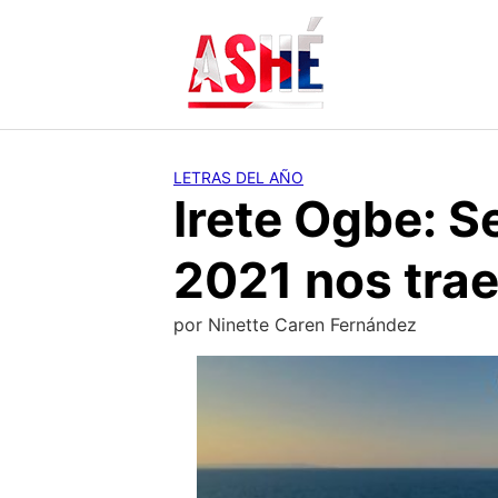
Saltar
al
contenido
LETRAS DEL AÑO
Irete Ogbe: S
2021 nos tra
por
Ninette Caren Fernández