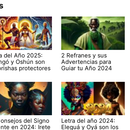
s
a del Año 2025:
2 Refranes y sus
ngó y Oshún son
Advertencias para
orishas protectores
Guiar tu Año 2024
onsejos del Signo
Letra del año 2024:
nte en 2024: Irete
Eleguá y Oyá son los