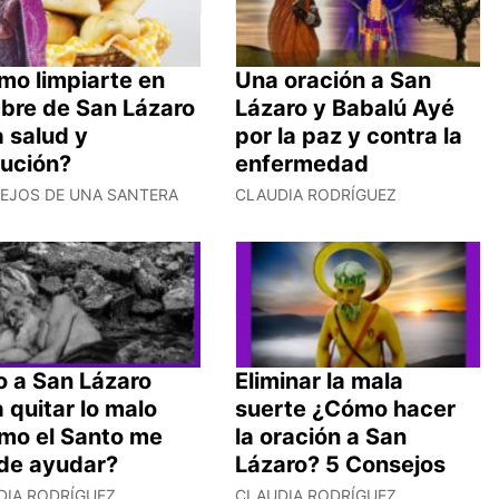
mo limpiarte en
Una oración a San
bre de San Lázaro
Lázaro y Babalú Ayé
 salud y
por la paz y contra la
lución?
enfermedad
EJOS DE UNA SANTERA
CLAUDIA RODRÍGUEZ
o a San Lázaro
Eliminar la mala
 quitar lo malo
suerte ¿Cómo hacer
mo el Santo me
la oración a San
de ayudar?
Lázaro? 5 Consejos
DIA RODRÍGUEZ
CLAUDIA RODRÍGUEZ