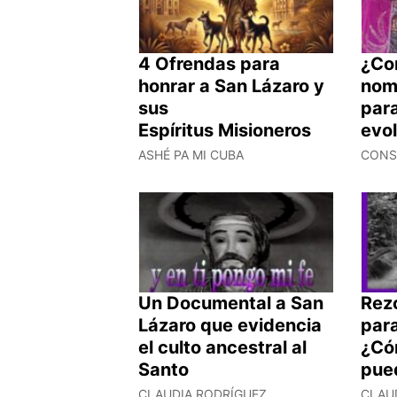
4 Ofrendas para
¿Co
honrar a San Lázaro y
nom
sus
para
Espíritus Misioneros
evo
ASHÉ PA MI CUBA
CONS
Un Documental a San
Rez
Lázaro que evidencia
para
el culto ancestral al
¿Có
Santo
pue
CLAUDIA RODRÍGUEZ
CLAU