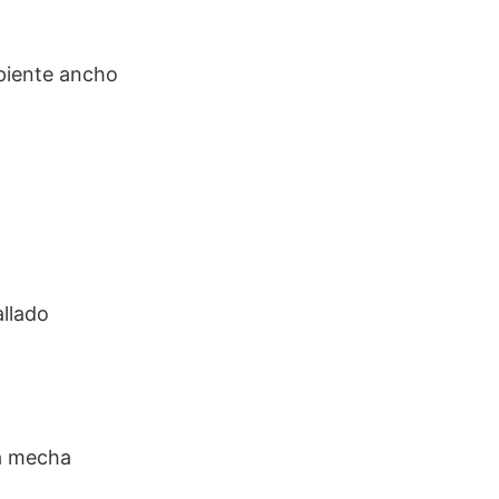
piente ancho
allado
a mecha