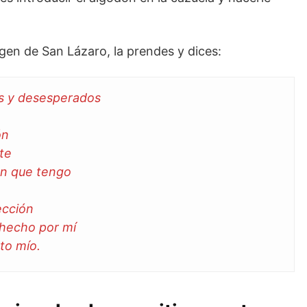
gen de San Lázaro, la prendes y dices:
es y desesperados
ón
rte
ón que tengo
ección
 hecho por mí
to mío.