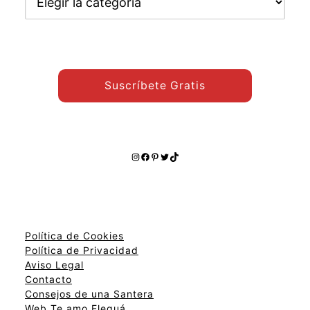
otros
temas:
Suscríbete Gratis
Instagram
Facebook
Pinterest
Twitter
TikTok
Política de Cookies
Política de Privacidad
Aviso Legal
Contacto
Consejos de una Santera
Web Te amo Eleguá