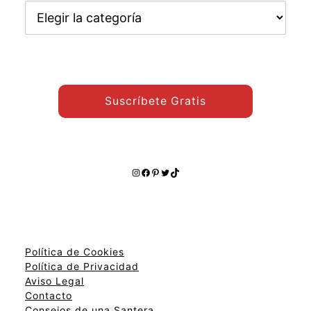
Encuentra
otros
temas:
Suscríbete Gratis
Instagram
Facebook
Pinterest
Twitter
TikTok
Política de Cookies
Política de Privacidad
Aviso Legal
Contacto
Consejos de una Santera