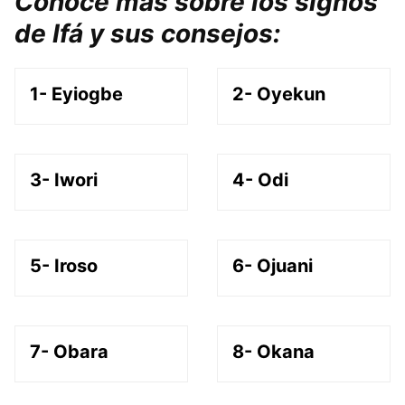
Conoce más sobre los signos
de Ifá y sus consejos:
1- Eyiogbe
2- Oyekun
3- Iwori
4- Odi
5- Iroso
6- Ojuani
7- Obara
8- Okana