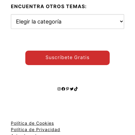
ENCUENTRA OTROS TEMAS:
Encuentra
otros
temas:
Suscríbete Gratis
Instagram
Facebook
Pinterest
Twitter
TikTok
Política de Cookies
Política de Privacidad