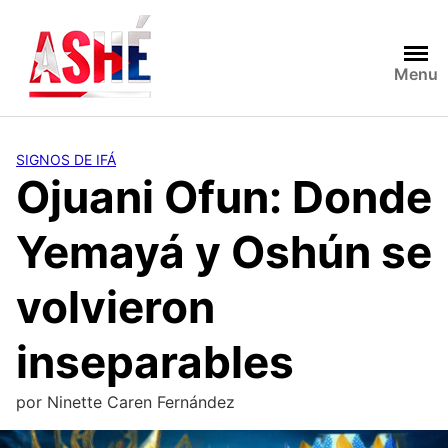
Saltar
al
contenido
Menu
SIGNOS DE IFÁ
Ojuani Ofun: Donde
Yemayá y Oshún se
volvieron
inseparables
por
Ninette Caren Fernández