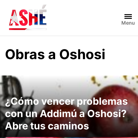
Saltar
al
contenido
Menu
Obras a Oshosi
¿Cómo vencer problemas
con un Addimú a Oshosi?
Abre tus caminos