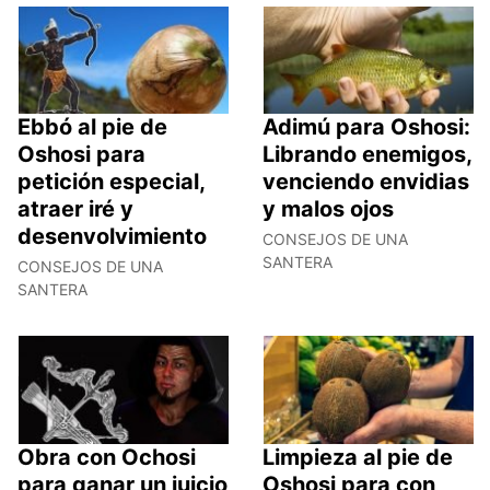
Ebbó al pie de
Adimú para Oshosi:
Oshosi para
Librando enemigos,
petición especial,
venciendo envidias
atraer iré y
y malos ojos
desenvolvimiento
CONSEJOS DE UNA
SANTERA
CONSEJOS DE UNA
SANTERA
Obra con Ochosi
Limpieza al pie de
para ganar un juicio
Oshosi para con