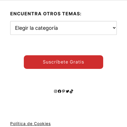
ENCUENTRA OTROS TEMAS:
Encuentra
otros
temas:
Suscríbete Gratis
Instagram
Facebook
Pinterest
Twitter
TikTok
Política de Cookies