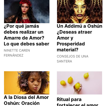
¿Por qué jamás
Un Addimú a Oshún
debes realizar un
¿Deseas atraer
Amarre de Amor?
Amor y
Lo que debes saber
Prosperidad
material?
NINETTE CAREN
FERNÁNDEZ
CONSEJOS DE UNA
SANTERA
A la Diosa del Amor
Ritual para
Oshún: Oración
fortalecer el amor