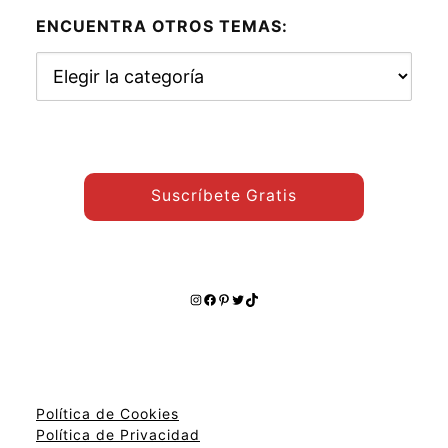
ENCUENTRA OTROS TEMAS:
Encuentra
otros
temas:
Suscríbete Gratis
Instagram
Facebook
Pinterest
Twitter
TikTok
Política de Cookies
Política de Privacidad