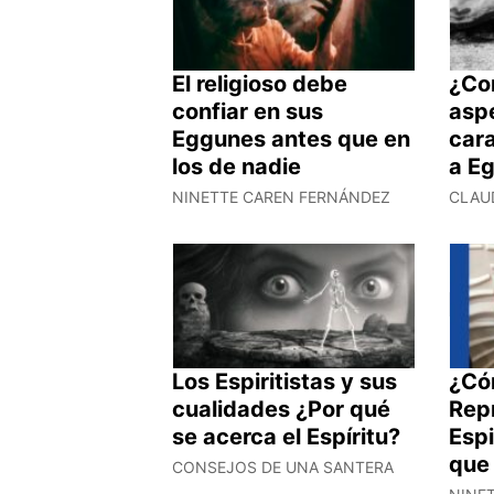
El religioso debe
¿Co
confiar en sus
asp
Eggunes antes que en
cara
los de nadie
a E
NINETTE CAREN FERNÁNDEZ
CLAU
Los Espiritistas y sus
¿Có
cualidades ¿Por qué
Rep
se acerca el Espíritu?
Espi
que
CONSEJOS DE UNA SANTERA