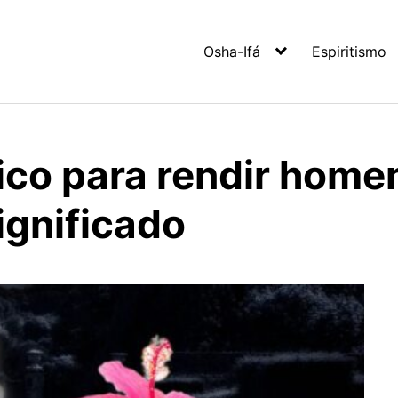
Osha-Ifá
Espiritismo
ico para rendir homen
significado