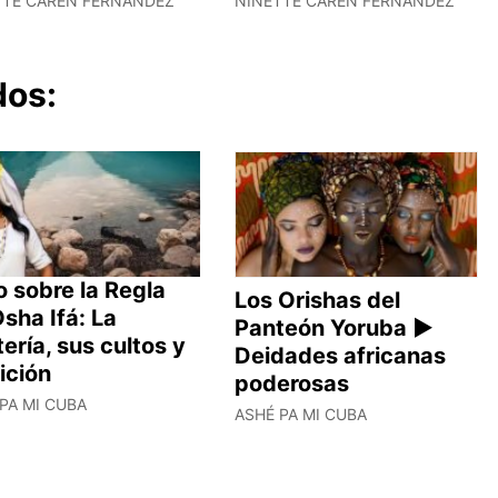
TTE CAREN FERNÁNDEZ
NINETTE CAREN FERNÁNDEZ
dos:
 sobre la Regla
Los Orishas del
sha Ifá: La
Panteón Yoruba ►
ería, sus cultos y
Deidades africanas
ición
poderosas
PA MI CUBA
ASHÉ PA MI CUBA