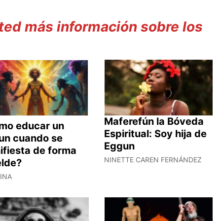
ed más información sobre los
Maferefún la Bóveda
mo educar un
Espiritual: Soy hija de
un cuando se
Eggun
ifiesta de forma
NINETTE CAREN FERNÁNDEZ
elde?
TINA