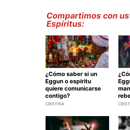
Compartimos con ust
Espíritus:
¿Cómo saber si un
¿Có
Eggun o espíritu
Egg
quiere comunicarse
man
contigo?
reb
CRISTINA
CRIS