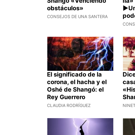
Shangó «Venciendo
Ilá
obstáculos»
►Un
pod
CONSEJOS DE UNA SANTERA
CONS
El significado de la
Dice
corona, el hacha y el
casa
Oshé de Shangó: el
«Hi
Rey Guerrero
Sha
CLAUDIA RODRÍGUEZ
NINE