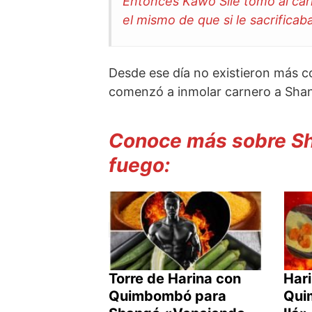
Entonces Kawó Silé tomó al carne
el mismo de que si le sacrificaba
Desde ese día no existieron más co
comenzó a inmolar carnero a Sha
Conoce más sobre Sha
fuego:
Torre de Harina con
Har
Quimbombó para
Qui