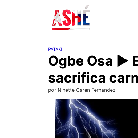
Saltar
al
contenido
PATAKÍ
Ogbe Osa ► El
sacrifica car
por
Ninette Caren Fernández