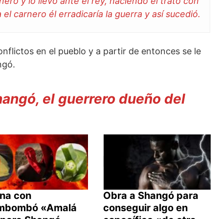
ro y lo llevó ante el rey, haciendo el trato con
 el carnero él erradicaría la guerra y así sucedió.
nflictos en el pueblo y a partir de entonces se le
ngó.
ngó, el guerrero dueño del
ina con
Obra a Shangó para
mbombó «Amalá
conseguir algo en