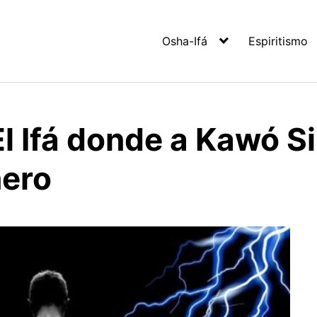
Osha-Ifá
Espiritismo
 Ifá donde a Kawó Sil
nero