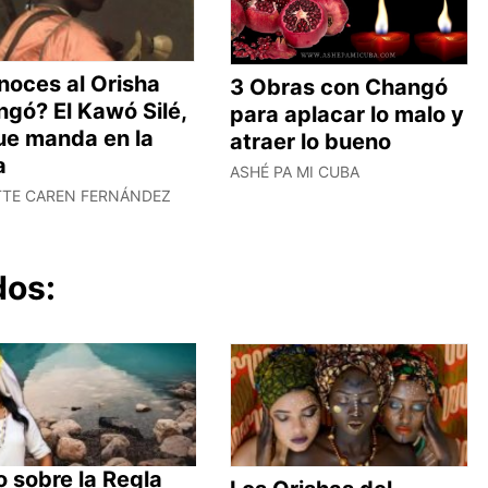
noces al Orisha
3 Obras con Changó
gó? El Kawó Silé,
para aplacar lo malo y
ue manda en la
atraer lo bueno
a
ASHÉ PA MI CUBA
TTE CAREN FERNÁNDEZ
dos:
 sobre la Regla