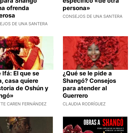
» para Shangó
específico «de otra
a ofrenda
persona»
erosa
CONSEJOS DE UNA SANTERA
EJOS DE UNA SANTERA
 Ifá: El que se
¿Qué se le pide a
, casa quiere
Shangó? Consejos
storia de Oshún y
para atender al
ngó»
Guerrero
TTE CAREN FERNÁNDEZ
CLAUDIA RODRÍGUEZ