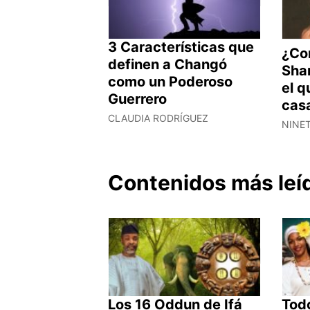
3 Características que
¿Co
definen a Changó
Shan
como un Poderoso
el q
Guerrero
cas
CLAUDIA RODRÍGUEZ
NINE
Contenidos más leí
Los 16 Oddun de Ifá
Todo