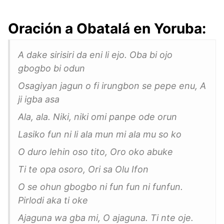
Oración a Obatalá en Yoruba:
A dake sirisiri da eni li ejo. Oba bi ojo
gbogbo bi odun
Osagiyan jagun o fi irungbon se pepe enu, A
ji igba asa
Ala, ala. Niki, niki omi panpe ode orun
Lasiko fun ni li ala mun mi ala mu so ko
O duro lehin oso tito, Oro oko abuke
Ti te opa osoro, Ori sa Olu Ifon
O se ohun gbogbo ni fun fun ni funfun.
Pirlodi aka ti oke
Ajaguna wa gba mi, O ajaguna. Ti nte oje.