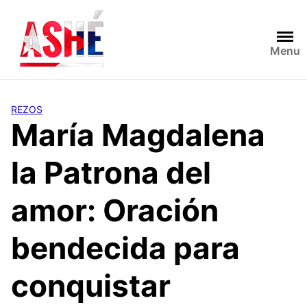
Saltar
al
contenido
Menu
REZOS
María Magdalena
la Patrona del
amor: Oración
bendecida para
conquistar