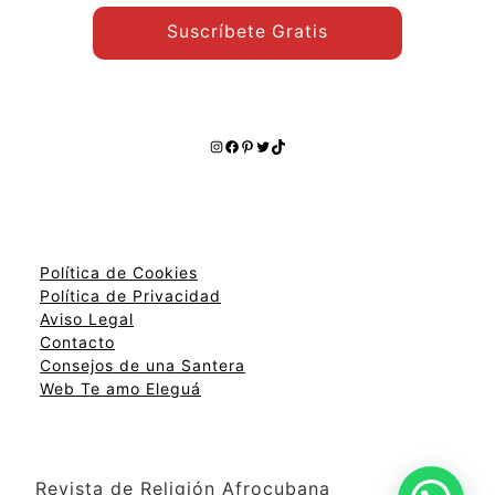
Suscríbete Gratis
Instagram
Facebook
Pinterest
Twitter
TikTok
Política de Cookies
Política de Privacidad
Aviso Legal
Contacto
Consejos de una Santera
Web Te amo Eleguá
Revista de Religión Afrocubana