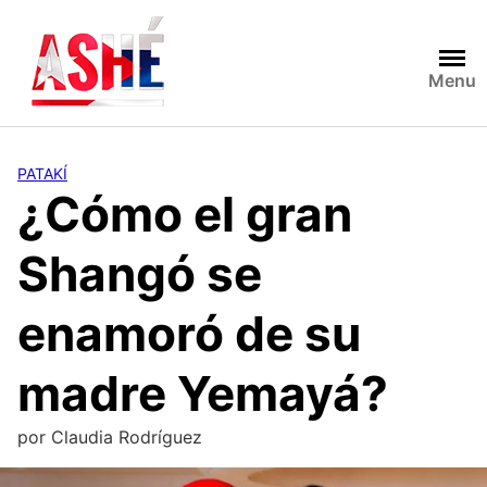
Saltar
al
contenido
Menu
PATAKÍ
¿Cómo el gran
Shangó se
enamoró de su
madre Yemayá?
por
Claudia Rodríguez