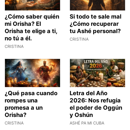
¿Cómo saber quién
Si todo te sale mal
mi Orisha? El
¿Cómo recuperar
Orisha te elige a ti,
tu Ashé personal?
no tú a él.
CRISTINA
CRISTINA
¿Qué pasa cuando
Letra del Año
rompes una
2026: Nos refugia
promesa a un
el poder de Oggún
Orisha?
y Oshún
CRISTINA
ASHÉ PA MI CUBA