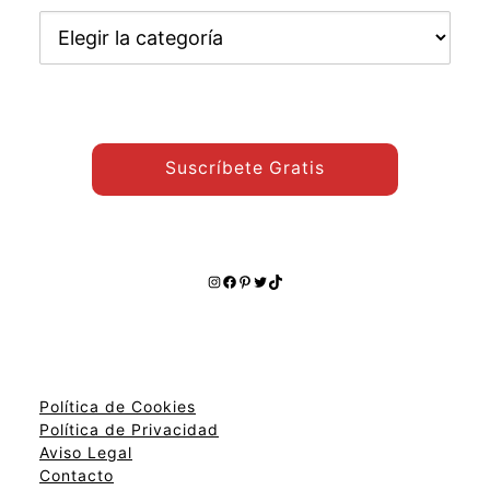
Encuentra
otros
temas:
Suscríbete Gratis
Instagram
Facebook
Pinterest
Twitter
TikTok
Política de Cookies
Política de Privacidad
Aviso Legal
Contacto