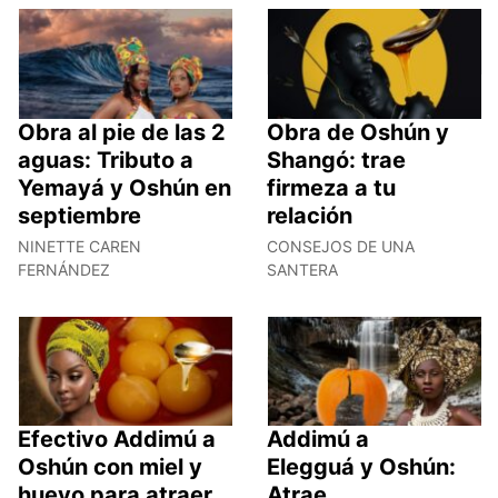
Obra al pie de las 2
Obra de Oshún y
aguas: Tributo a
Shangó: trae
Yemayá y Oshún en
firmeza a tu
septiembre
relación
NINETTE CAREN
CONSEJOS DE UNA
FERNÁNDEZ
SANTERA
Efectivo Addimú a
Addimú a
Oshún con miel y
Elegguá y Oshún:
huevo para atraer
Atrae