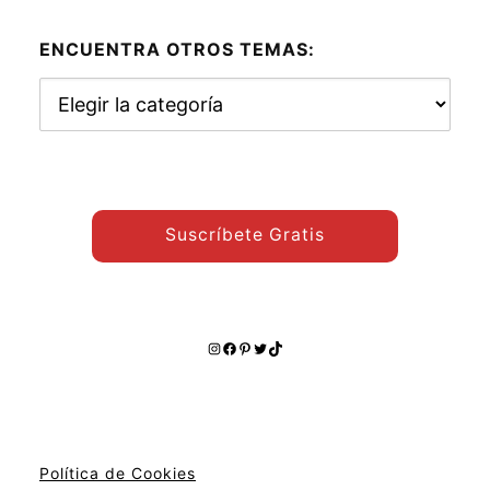
ENCUENTRA OTROS TEMAS:
Encuentra
otros
temas:
Suscríbete Gratis
Instagram
Facebook
Pinterest
Twitter
TikTok
Política de Cookies