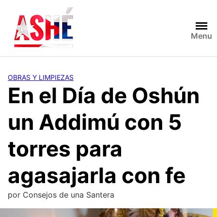
Saltar
al
contenido
Menu
OBRAS Y LIMPIEZAS
En el Día de Oshún
un Addimú con 5
torres para
agasajarla con fe
por
Consejos de una Santera