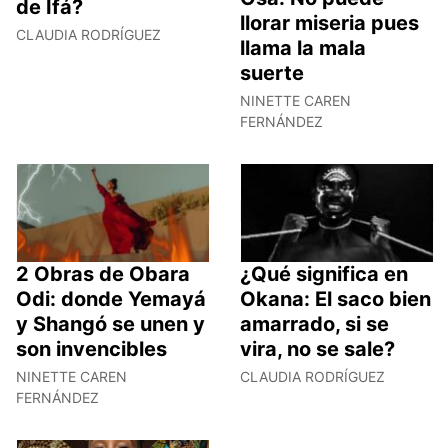
de Ifá?
llorar miseria pues
CLAUDIA RODRÍGUEZ
llama la mala
suerte
NINETTE CAREN
FERNÁNDEZ
2 Obras de Obara
¿Qué significa en
Odi: donde Yemayá
Okana: El saco bien
y Shangó se unen y
amarrado, si se
son invencibles
vira, no se sale?
NINETTE CAREN
CLAUDIA RODRÍGUEZ
FERNÁNDEZ