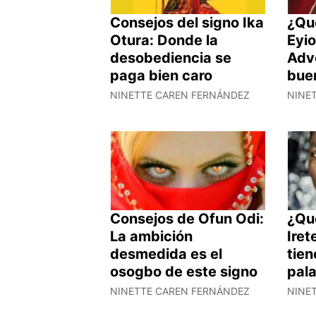
Consejos del signo Ika
¿Qu
Otura: Donde la
Eyi
desobediencia se
Adv
paga bien caro
bue
NINETTE CAREN FERNÁNDEZ
NINE
Consejos de Ofun Odi:
¿Qu
La ambición
Iret
desmedida es el
tien
osogbo de este signo
pal
NINETTE CAREN FERNÁNDEZ
NINE