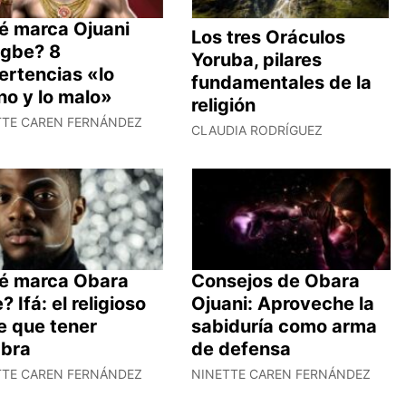
é marca Ojuani
Los tres Oráculos
ogbe? 8
Yoruba, pilares
ertencias «lo
fundamentales de la
no y lo malo»
religión
TTE CAREN FERNÁNDEZ
CLAUDIA RODRÍGUEZ
é marca Obara
Consejos de Obara
e? Ifá: el religioso
Ojuani: Aproveche la
e que tener
sabiduría como arma
abra
de defensa
TTE CAREN FERNÁNDEZ
NINETTE CAREN FERNÁNDEZ