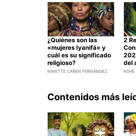
¿Quiénes son las
2 Re
«mujeres Iyanifá» y
Con
cuál es su significado
202
religioso?
del
NINETTE CAREN FERNÁNDEZ
ASHÉ 
Contenidos más leí