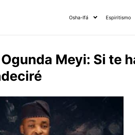
Osha-Ifá
Espiritismo
 Ogunda Meyi: Si te 
ndeciré