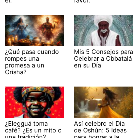
él.
favor.
¿Qué pasa cuando
Mis 5 Consejos para
rompes una
Celebrar a Obbatalá
promesa a un
en su Día
Orisha?
¿Elegguá toma
Así celebro el Día
café? ¿Es un mito o
de Oshún: 5 Ideas
una tradición?
para honrar a la