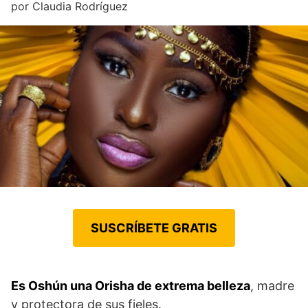
por
Claudia Rodríguez
SUSCRÍBETE GRATIS
Es Oshún una Orisha de extrema belleza
, madre
y protectora de sus fieles.