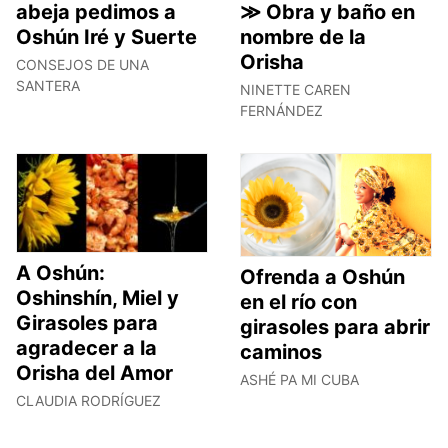
abeja pedimos a
≫ Obra y baño en
Oshún Iré y Suerte
nombre de la
Orisha
CONSEJOS DE UNA
SANTERA
NINETTE CAREN
FERNÁNDEZ
A Oshún:
Ofrenda a Oshún
Oshinshín, Miel y
en el río con
Girasoles para
girasoles para abrir
agradecer a la
caminos
Orisha del Amor
ASHÉ PA MI CUBA
CLAUDIA RODRÍGUEZ