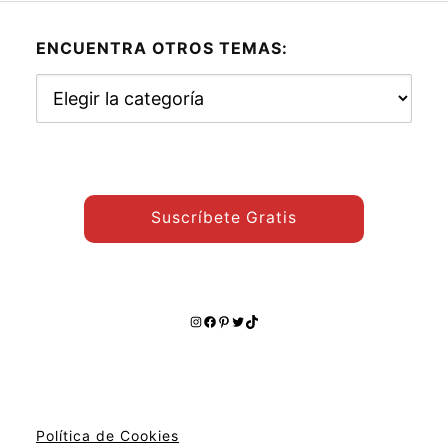
ENCUENTRA OTROS TEMAS:
Encuentra
otros
temas:
Suscríbete Gratis
Instagram
Facebook
Pinterest
Twitter
TikTok
Política de Cookies