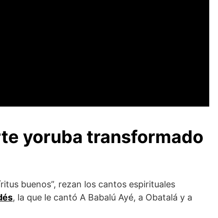
rte yoruba transformado
tus buenos”, rezan los cantos espirituales
dés
, la que le cantó A Babalú Ayé, a Obatalá y a