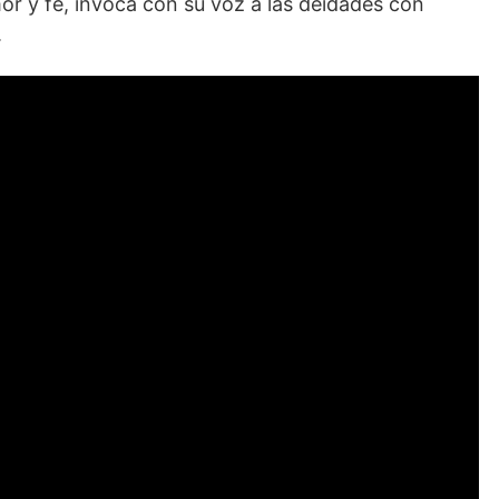
or y fe, invoca con su voz a las deidades con
.