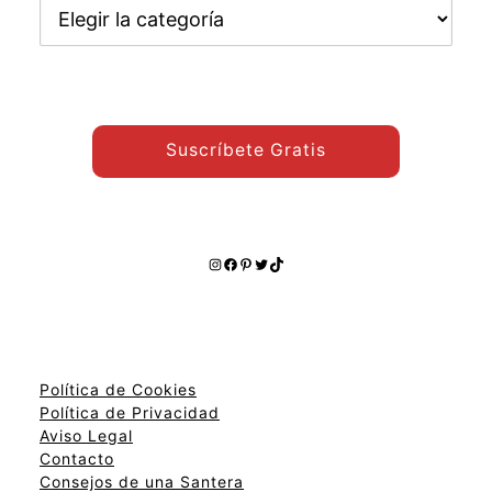
Encuentra
otros
temas:
Suscríbete Gratis
Instagram
Facebook
Pinterest
Twitter
TikTok
Política de Cookies
Política de Privacidad
Aviso Legal
Contacto
Consejos de una Santera