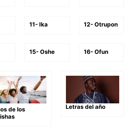
11- Ika
12- Otrupon
15- Oshe
16- Ofun
Letras del año
jos de los
ishas