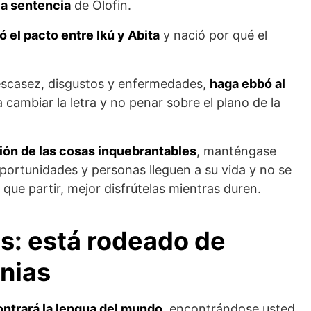
 la sentencia
de Olofin.
ó el pacto entre Ikú y Abita
y nació por qué el
 escasez, disgustos y enfermedades,
haga ebbó al
 cambiar la letra y no penar sobre el plano de la
ión de las cosas inquebrantables
, manténgase
portunidades y personas lleguen a su vida y no se
ue partir, mejor disfrútelas mientras duren.
as
:
está rodeado de
nias
ntrará la lengua del mundo
, encontrándose usted