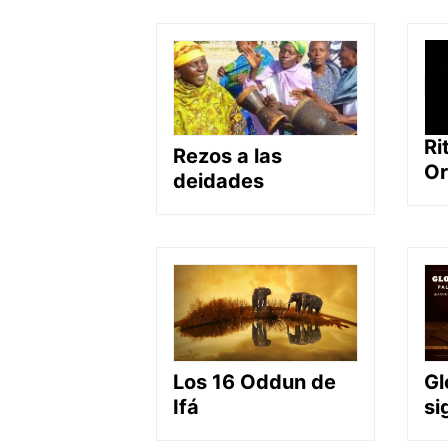
Ri
Rezos a las
Or
deidades
Gl
Los 16 Oddun de
si
Ifá