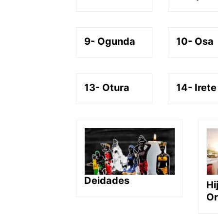
9- Ogunda
10- Osa
13- Otura
14- Irete
Deidades
Hi
Or