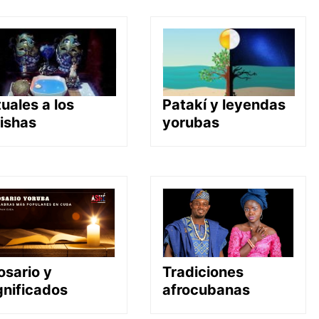
tuales a los
Patakí y leyendas
ishas
yorubas
osario y
Tradiciones
gnificados
afrocubanas