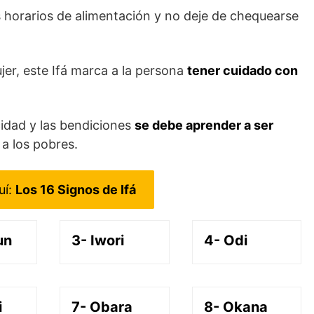
s horarios de alimentación y no deje de chequearse
er, este Ifá marca a la persona
tener cuidado con
icidad y las bendiciones
se debe aprender a ser
a los pobres.
uí:
Los 16 Signos de Ifá
un
3- Iwori
4- Odi
i
7- Obara
8- Okana