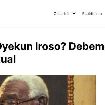
Osha-Ifá
Espiritismo
yekun Iroso? Debemos
tual