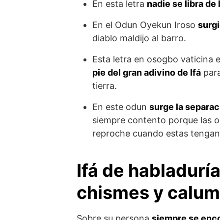
En esta letra
nadie se libra de
En el Odun Oyekun Iroso
surgi
diablo maldijo al barro.
Esta letra en osogbo vaticina
pie del gran adivino de Ifá
para
tierra.
En este odun
surge la separac
siempre contento porque las o
reproche cuando estas tengan q
Ifá de habladurí
chismes y calum
Sobre su persona
siempre se enco