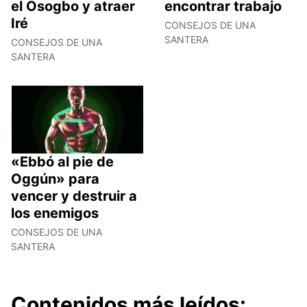
el Osogbo y atraer
encontrar trabajo
Iré
CONSEJOS DE UNA
SANTERA
CONSEJOS DE UNA
SANTERA
«Ebbó al pie de
Oggún» para
vencer y destruir a
los enemigos
CONSEJOS DE UNA
SANTERA
Contenidos más leídos: