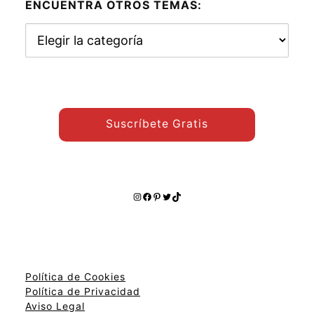
ENCUENTRA OTROS TEMAS:
Encuentra
otros
temas:
Suscríbete Gratis
Instagram
Facebook
Pinterest
Twitter
TikTok
Política de Cookies
Política de Privacidad
Aviso Legal