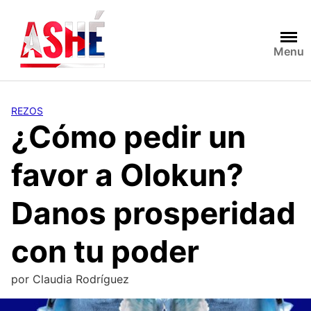
Saltar
al
contenido
Menu
REZOS
¿Cómo pedir un
favor a Olokun?
Danos prosperidad
con tu poder
por
Claudia Rodríguez