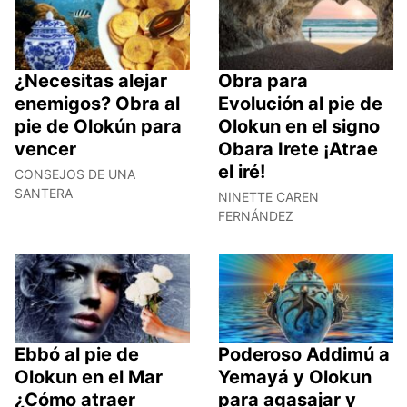
¿Necesitas alejar
Obra para
enemigos? Obra al
Evolución al pie de
pie de Olokún para
Olokun en el signo
vencer
Obara Irete ¡Atrae
el iré!
CONSEJOS DE UNA
SANTERA
NINETTE CAREN
FERNÁNDEZ
Ebbó al pie de
Poderoso Addimú a
Olokun en el Mar
Yemayá y Olokun
¿Cómo atraer
para agasajar y