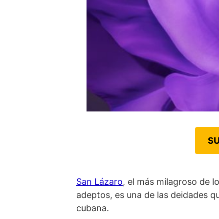
SU
San Lázaro
, el más milagroso de 
adeptos, es una de las deidades q
cubana.