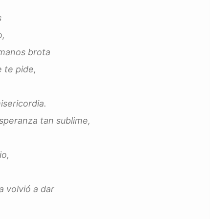
s
o,
 manos brota
 te pide,
sericordia.
esperanza tan sublime,
io,
a volvió a dar