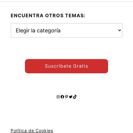
ENCUENTRA OTROS TEMAS:
Encuentra
otros
temas:
Suscríbete Gratis
Instagram
Facebook
Pinterest
Twitter
TikTok
Política de Cookies