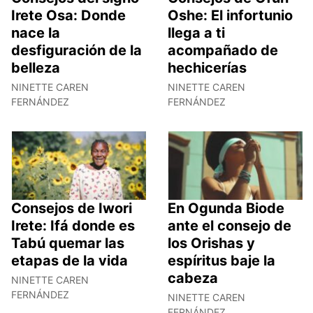
Irete Osa: Donde
Oshe: El infortunio
nace la
llega a ti
desfiguración de la
acompañado de
belleza
hechicerías
NINETTE CAREN
NINETTE CAREN
FERNÁNDEZ
FERNÁNDEZ
Consejos de Iwori
En Ogunda Biode
Irete: Ifá donde es
ante el consejo de
Tabú quemar las
los Orishas y
etapas de la vida
espíritus baje la
cabeza
NINETTE CAREN
FERNÁNDEZ
NINETTE CAREN
FERNÁNDEZ