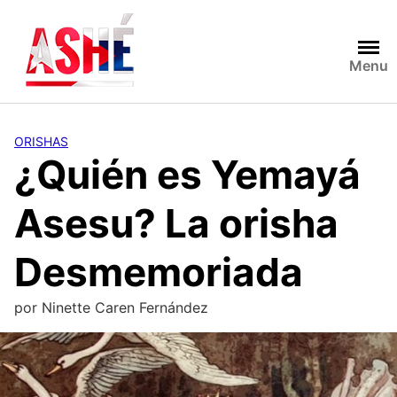
Saltar
al
contenido
Menu
ORISHAS
¿Quién es Yemayá
Asesu? La orisha
Desmemoriada
por
Ninette Caren Fernández