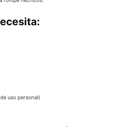
za rompe hechizos.
ecesita:
(de uso personal)