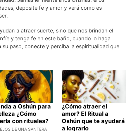
dades, deposite fe y amor y verá como es
ser.
udan a atraer suerte, sino que nos brindan el
onfíe y tenga fe en este baño, cuando lo haga
 su paso, conecte y perciba la espiritualidad que
enda a Oshún para
¿Cómo atraer el
belleza ¿Cómo
amor? El Ritual a
erla con rituales?
Oshún que te ayudará
a lograrlo
EJOS DE UNA SANTERA