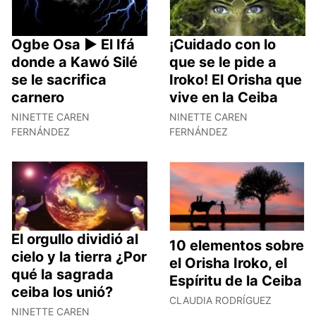
Ogbe Osa ► El Ifá
¡Cuidado con lo
donde a Kawó Silé
que se le pide a
se le sacrifica
Iroko! El Orisha que
carnero
vive en la Ceiba
NINETTE CAREN
NINETTE CAREN
FERNÁNDEZ
FERNÁNDEZ
El orgullo dividió al
10 elementos sobre
cielo y la tierra ¿Por
el Orisha Iroko, el
qué la sagrada
Espíritu de la Ceiba
ceiba los unió?
CLAUDIA RODRÍGUEZ
NINETTE CAREN