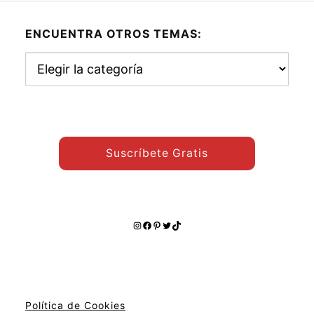
ENCUENTRA OTROS TEMAS:
Encuentra
otros
temas:
Suscríbete Gratis
Instagram
Facebook
Pinterest
Twitter
TikTok
Política de Cookies