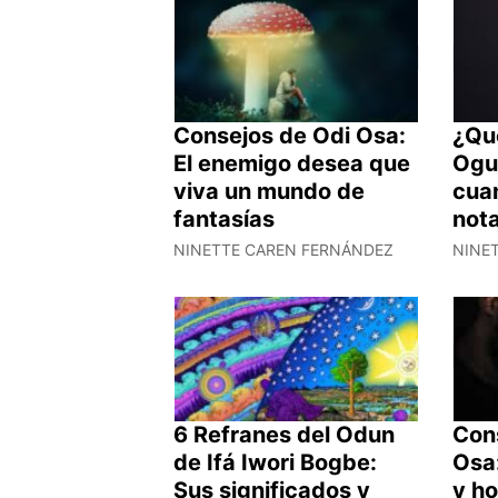
Consejos de Odi Osa:
¿Qu
El enemigo desea que
Ogu
viva un mundo de
cuan
fantasías
nota
NINETTE CAREN FERNÁNDEZ
NINE
6 Refranes del Odun
Con
de Ifá Iwori Bogbe:
Osa
Sus significados y
y ho