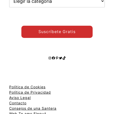
otros
temas:
Suscríbete Gratis
Instagram
Facebook
Pinterest
Twitter
TikTok
Política de Cookies
Política de Privacidad
Aviso Legal
Contacto
Consejos de una Santera
Web Te amo Eleguá