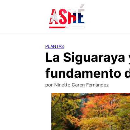
Saltar
al
contenido
PLANTAS
La Siguaraya 
fundamento d
por
Ninette Caren Fernández