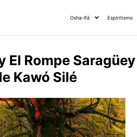
Osha-Ifá
Espiritismo
y El Rompe Saragüey 
e Kawó Silé