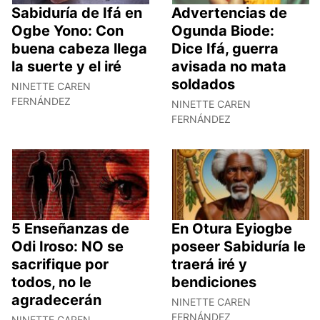
Sabiduría de Ifá en
Advertencias de
Ogbe Yono: Con
Ogunda Biode:
buena cabeza llega
Dice Ifá, guerra
la suerte y el iré
avisada no mata
soldados
NINETTE CAREN
FERNÁNDEZ
NINETTE CAREN
FERNÁNDEZ
5 Enseñanzas de
En Otura Eyiogbe
Odi Iroso: NO se
poseer Sabiduría le
sacrifique por
traerá iré y
todos, no le
bendiciones
agradecerán
NINETTE CAREN
FERNÁNDEZ
NINETTE CAREN