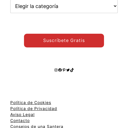
Encuentra
otros
temas:
Suscríbete Gratis
Instagram
Facebook
Pinterest
Twitter
TikTok
Política de Cookies
Política de Privacidad
Aviso Legal
Contacto
Consejos de una Santera