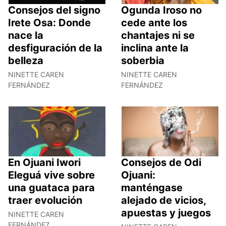
Consejos del signo
Ogunda Iroso no
Irete Osa: Donde
cede ante los
nace la
chantajes ni se
desfiguración de la
inclina ante la
belleza
soberbia
NINETTE CAREN
NINETTE CAREN
FERNÁNDEZ
FERNÁNDEZ
En Ojuani Iwori
Consejos de Odi
Eleguá vive sobre
Ojuani:
una guataca para
manténgase
traer evolución
alejado de vicios,
apuestas y juegos
NINETTE CAREN
FERNÁNDEZ