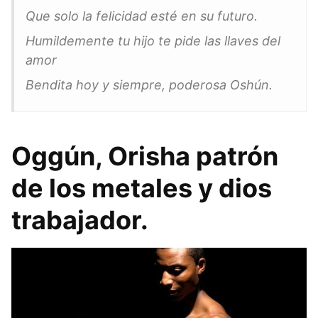
Que solo la felicidad esté en su futuro.
Humildemente tu hijo te pide las llaves del
amor
Bendita hoy y siempre, poderosa Oshún.
Oggún, Orisha patrón
de los metales y dios
trabajador.