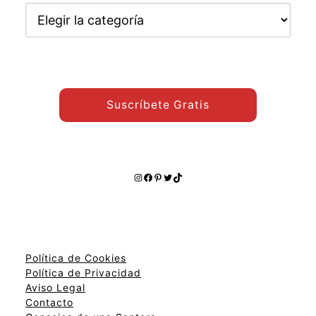
Encuentra
otros
temas:
Suscríbete Gratis
Instagram
Facebook
Pinterest
Twitter
TikTok
Política de Cookies
Política de Privacidad
Aviso Legal
Contacto