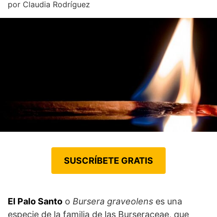
por
Claudia Rodríguez
SUSCRÍBETE GRATIS
El Palo Santo
o
Bursera graveolens
es una
especie de la familia de las Burseraceae, que