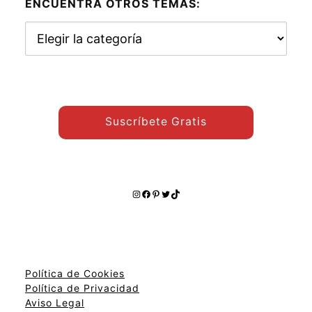
ENCUENTRA OTROS TEMAS:
Encuentra
otros
temas:
Suscríbete Gratis
Instagram
Facebook
Pinterest
Twitter
TikTok
Política de Cookies
Política de Privacidad
Aviso Legal