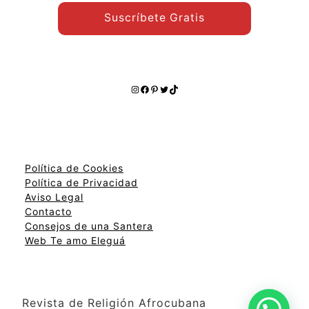
Suscríbete Gratis
Instagram
Facebook
Pinterest
Twitter
TikTok
Política de Cookies
Política de Privacidad
Aviso Legal
Contacto
Consejos de una Santera
Web Te amo Eleguá
Revista de Religión Afrocubana