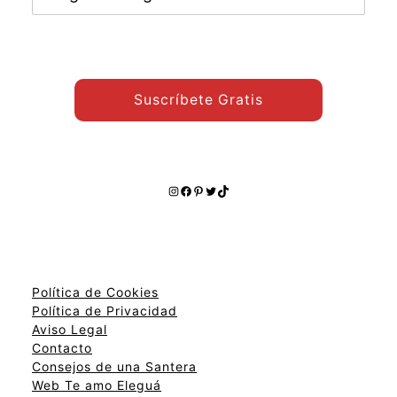
otros
temas:
Suscríbete Gratis
Instagram
Facebook
Pinterest
Twitter
TikTok
Política de Cookies
Política de Privacidad
Aviso Legal
Contacto
Consejos de una Santera
Web Te amo Eleguá