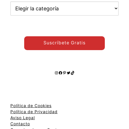
Encuentra
otros
temas:
Suscríbete Gratis
Instagram
Facebook
Pinterest
Twitter
TikTok
Política de Cookies
Política de Privacidad
Aviso Legal
Contacto